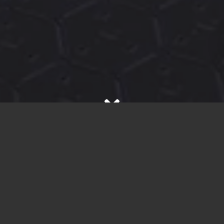
Arena- och Eventgolv
och Plastgolv är ett mångsidigt
alternativ för golvbeläggning som kan användas i
många olika miljöer. Här är några exempel på de många
användningsområdena för plastgolv:
Kommersiella byggnader:
Skyddsgolv- och markskydd