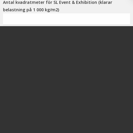
Antal kvadratmeter för SL Event & Exhibition (klarar
belastning på 1 000 kg/m2)
Antal kvadratmeter för Light Duty (klarar belastning på 5
000 kg/m2)
Antal kvadratmeter för Heavy Duty (klarar belastning på 20
000 kg/m2)
Jag önskar offert för
Köp
Hyra
Vid hyra
12 månader